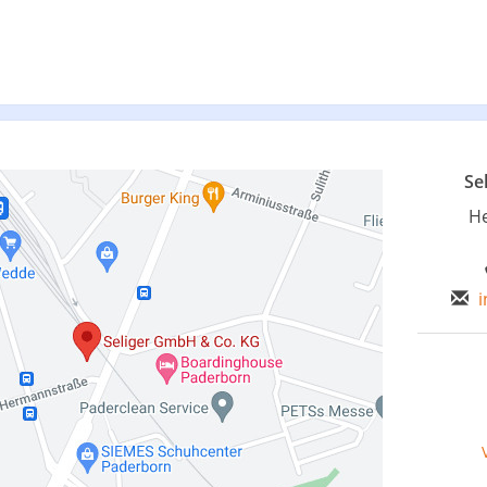
Se
H
i