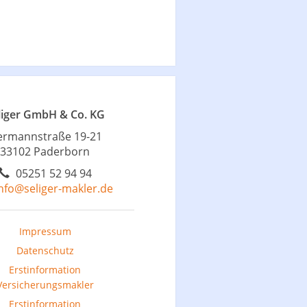
liger GmbH & Co. KG
ermannstraße 19-21
33102 Paderborn
05251 52 94 94
nfo@seliger-makler.de
Impressum
Datenschutz
Erstinformation
Versicherungsmakler
Erstinformation